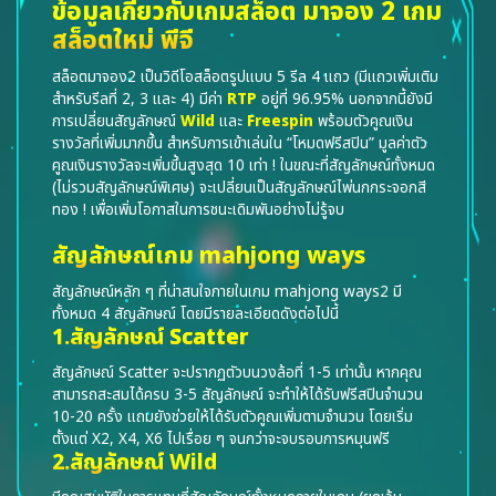
ข้อมูลเกี่ยวกับเกมสล็อต มาจอง 2 เกม
สล็อตใหม่ พีจี
สล็อตมาจอง2 เป็นวิดีโอสล็อตรูปแบบ 5 รีล 4 แถว (มีแถวเพิ่มเติม
สำหรับรีลที่ 2, 3 และ 4) มีค่า
RTP
อยู่ที่ 96.95% นอกจากนี้ยังมี
การเปลี่ยนสัญลักษณ์
Wild
และ
Freespin
พร้อมตัวคูณเงิน
รางวัลที่เพิ่มมากขึ้น สำหรับการเข้าเล่นใน “โหมดฟรีสปิน” มูลค่าตัว
คูณเงินรางวัลจะเพิ่มขึ้นสูงสุด 10 เท่า ! ในขณะที่สัญลักษณ์ทั้งหมด
(ไม่รวมสัญลักษณ์พิเศษ) จะเปลี่ยนเป็นสัญลักษณ์ไพ่นกกระจอกสี
ทอง ! เพื่อเพิ่มโอกาสในการชนะเดิมพันอย่างไม่รู้จบ
สัญลักษณ์เกม mahjong ways
สัญลักษณ์หลัก ๆ ที่น่าสนใจภายในเกม mahjong ways2 มี
ทั้งหมด 4 สัญลักษณ์ โดยมีรายละเอียดดังต่อไปนี้
1.สัญลักษณ์​
Scatter
สัญลักษณ์ Scatter จะปรากฏตัวบนวงล้อที่ 1-5 เท่านั้น หากคุณ
สามารถสะสมได้ครบ 3-5 สัญลักษณ์ จะทำให้ได้รับฟรีสปินจำนวน
10-20 ครั้ง แถมยังช่วยให้ได้รับตัวคูณเพิ่มตามจำนวน โดยเริ่ม
ตั้งแต่ X2, X4, X6 ไปเรื่อย ๆ จนกว่าจะจบรอบการหมุนฟรี
2.สัญลักษณ์​ Wild