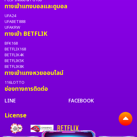
ทางเข้าแทงบอลและดูบอล
UFA24
UFABET888
UFAKRW
ทางเข้า BETFLIK
BFK168
BETFLIX168
BETFLIK4K
BETFLIK5K
BETFLIK8K
ทางเข้าแทงหวยออนไลน์
116LOTTO
ช่องทางการติดต่อ
LINE
FACEBOOK
License