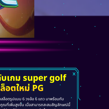
วกับเกม super golf
ล็อตใหม่ PG
โอสล็อตรูปแบบ 6 วงล้อ 6 แถว มาพร้อมกับ
ณที่เพิ่มสูงขึ้น เมื่อสามารถสะสมสัญลักษณ์นี้