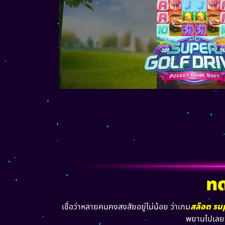
ทด
เชื่อว่าหลายคนคงสงสัยอยู่ไม่น้อย ว่าเกม
สล็อต su
พยานไปเลย