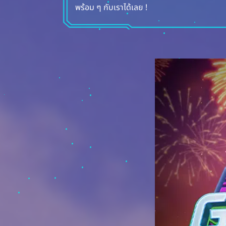
พร้อม ๆ กับเราได้เลย !