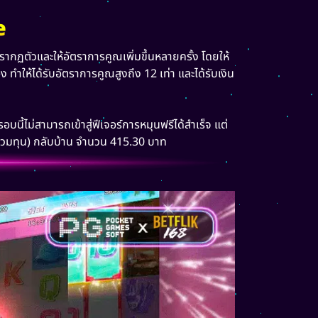
e
กฏตัวและให้อัตราการคูณเพิ่มขึ้นหลายครั้ง โดยให้
 ทำให้ได้รับอัตราการคูณสูงถึง 12 เท่า และได้รับเงิน
ี้ไม่สามารถเข้าสู่ฟีเจอร์การหมุนฟรีได้สำเร็จ แต่
 (รวมทุน) กลับบ้าน จำนวน 415.30 บาท