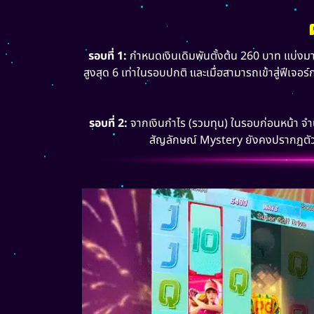
รอบที่ 1:
กำหนดเงินเดิมพันตั้งต้น 260 บาท แบ่งม
สูงสุด 6 เท่าในรอบปกติ และเมื่อสามารถเข้าสู่ฟีเจอร
รอบที่ 2:
จากเงินกำไร (รวมทุน) ในรอบก่อนหน้า จำน
สัญลักษณ์ Mystery ยังคงปรากฏตัวอย่