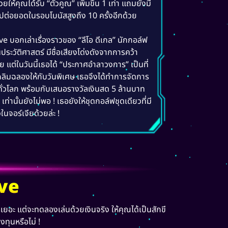
ยให้คุณได้รับ “ตัวคูณ” เพิ่มขึ้น 1 เท่า แถมยังมี
อไปต่อยอดในรอบโบนัสสูงถึง 10 ครั้งอีกด้วย
e บอกเล่าเรื่องราวของ “ลีโอ ดีเกล” นักกอล์ฟ
ดในประวัติศาสตร์ มีชื่อเสียงโด่งดังจากการคว้า
แต่ในวันนี้เธอได้ “ประกาศอำลาวงการ” เป็นที่
เฉลิมฉลองให้กับวันพิเศษ เธอจึงได้ทำการจัดการ
นทั่วโลก พร้อมกับเสนอรางวัลเงินสด 5 ล้านบาท
ท่านั้นยังไม่พอ ! เธอยังให้ชุดกอล์ฟชุดเดียวที่มี
นจอร์เจียด้วยล่ะ !
ive
รเยอะ แต่จะทดลองเล่นด้วยเงินจริง ให้คุณได้เป็นสักขี
ทุนหรือไม่ !