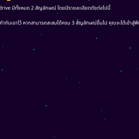
ive มีทั้งหมด 2 สัญลักษณ์ โดยมีรายละเอียดดังต่อไปนี้
กำกับเอาไว้ หากสามารถสะสมได้ครบ 3 สัญลักษณ์ขึ้นไป คุณจะได้เข้าสู่ฟ