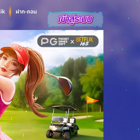
ik
ฝาก-ถอน