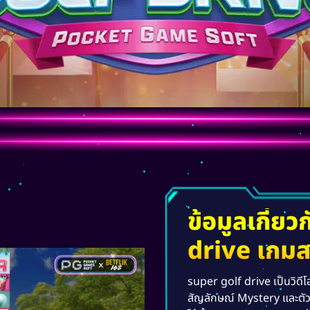
ข้อมูลเกี่ย
drive เกมส
super golf drive เป็นวิดี
สัญลักษณ์ Mystery และตัวคู