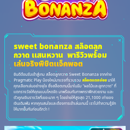
sweet bonanza
สล็อตลูก
กวาด แสนหวาน พารีวิวพร้อม
เล่นจริงพิชิตแจ็คพอต
ยินดีต้อนรับเข้าสู่เกม สล็อตลูกกวาด Sweet Bonanza จากค่าย
Pragmatic Play น้องใหม่มาแรงที่รวบรวม
สล็อตแตกบ่อย
มาให้
คุณเลือกเล่นอย่างจุใจ ซึ่งสล็อตเกมนี้มาในธีม “ผลไม้และลูกกวาด” ที่
แตกรางวัลให้คุณแบบโหดจัด มาพร้อมกับภาพกราฟิกสวยงาม และ
ตัวคูณเงินรางวัลที่เยอะมาก ๆ โดยจ่ายให้สูงสุด 21,1000 เท่าของ
เงินเดิมพัน หากคุณสนใจและต้องการเข้าเล่นเกมนี้ เราไปทำความรู้จัก
ให้มากขึ้นกันก่อนดีกว่า !