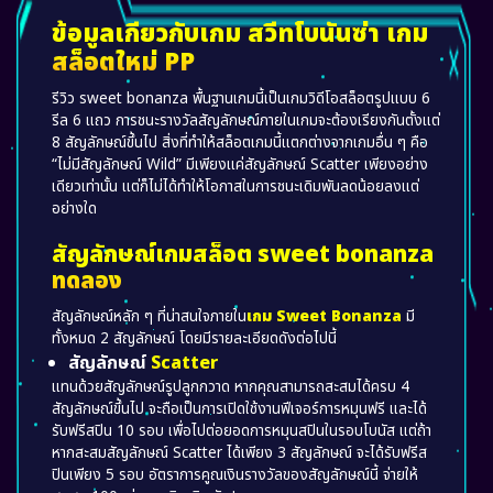
ข้อมูลเกี่ยวกับเกม
สวีทโบนันซ่า
เกม
สล็อตใหม่ PP
รีวิว sweet bonanza พื้นฐานเกมนี้เป็นเกมวิดีโอสล็อตรูปแบบ 6
รีล 6 แถว การชนะรางวัลสัญลักษณ์ภายในเกมจะต้องเรียงกันตั้งแต่
8 สัญลักษณ์ขึ้นไป สิ่งที่ทำให้สล็อตเกมนี้แตกต่างจากเกมอื่น ๆ คือ
“ไม่มีสัญลักษณ์ Wild” มีเพียงแค่สัญลักษณ์ Scatter เพียงอย่าง
เดียวเท่านั้น แต่ก็ไม่ได้ทำให้โอกาสในการชนะเดิมพันลดน้อยลงแต่
อย่างใด
สัญลักษณ์เกมสล็อต
sweet bonanza
ทดลอง
สัญลักษณ์หลัก ๆ ที่น่าสนใจภายใน
เกม Sweet Bonanza
มี
ทั้งหมด 2 สัญลักษณ์ โดยมีรายละเอียดดังต่อไปนี้
สัญลักษณ์
Scatter
แทนด้วยสัญลักษณ์รูปลูกกวาด หากคุณสามารถสะสมได้ครบ 4
สัญลักษณ์ขึ้นไป จะถือเป็นการเปิดใช้งานฟีเจอร์การหมุนฟรี และได้
รับฟรีสปิน 10 รอบ เพื่อไปต่อยอดการหมุนสปินในรอบโบนัส แต่ถ้า
หากสะสมสัญลักษณ์ Scatter ได้เพียง 3 สัญลักษณ์ จะได้รับฟรีส
ปินเพียง 5 รอบ อัตราการคูณเงินรางวัลของสัญลักษณ์นี้ จ่ายให้