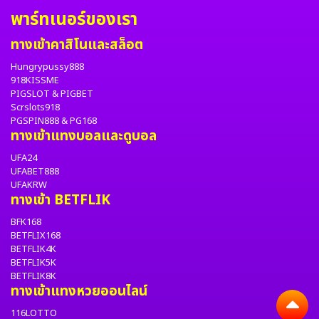
พาร์ทเนอร์ของเรา
ทางเข้าคาสิโนและสล็อต
Hungrypussy888
918KISSME
PIGSLOT
&
PIGBET
Scrslots918
PGSPIN888
&
PG168
ทางเข้าแทงบอลและดูบอล
UFA24
UFABET888
UFAKRW
ทางเข้า BETFLIK
BFK168
BETFLIX168
BETFLIK4K
BETFLIK5K
BETFLIK8K
ทางเข้าแทงหวยออนไลน์
116LOTTO