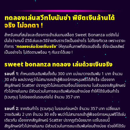
ทดลองเล่นสวีทโบนันซ่า
พิชิตเงินล้านได้
จริง ไม่จกตา !
สำหรับคนที่สนใจและต้องการเข้าเล่นเกมสล็อต Sweet Bonanza แต่ยังไม่
มั่นใจว่าเกมนี้ มีวิธีเล่นและวิธีจ่ายเงินรางวัลเป็นอย่างไร ไม่ต้องกังวล เพราะเราจะ
ทำการ “
ทดลองเล่นด้วยเงินจริง
” ให้คุณเห็นภาพที่ชัดเจนยิ่งขึ้น ซึ่งจะมีผลลัพธ์
เป็นอย่างไร ไปติดตามพร้อม ๆ กับเราได้เลย !
sweet bonanza ทดลอง เล่นด้วยเงินจริง
รอบที่ 1:
กำหนดเงินเดิมพันตั้งต้น 300 บาท แบ่งมาวางเดิมพัน 1 บาท จำนวน
30 ครั้ง ผลปรากฏว่าไม่สามารถเข้าสู่ฟีเจอร์การหมุนฟรีได้สำเร็จ เนื่องจาก
สัญลักษณ์ Scatter ปรากฏตัวไม่ครบตามเงื่อนไขของเกม ในส่วนของสัญลักษณ์
ทั่วไปภายในเกม มีส่วนร่วมในการชนะเดิมพันค่อนข้างบ่อย ทำให้ได้รับเงินกำไร
(รวมทุน) ไปต่อยอดในรอบต่อไป จำนวน 357 บาท
รอบที่ 2:
จากเงินกำไร (รวมทุน​) ในรอบก่อนหน้า จำนวน 357 บาท เปลี่ยนมา
วางเดิมพัน 2 บาท จำนวน 30 ครั้ง พบว่าไม่สามารถเข้าสู่ฟีเจอร์การหมุนฟรีได้เช่น
เดียวกัน เนื่องจากสัญลักษณ์ Scatter ปรากฏตัวน้อยมาก แต่ในรอบนี้
สัญลักษณ์ทั่วไปภายในเกม มีส่วนร่วมในการชนะเดิมพันค่อนข้างบ่อย ช่วยให้ได้รับ