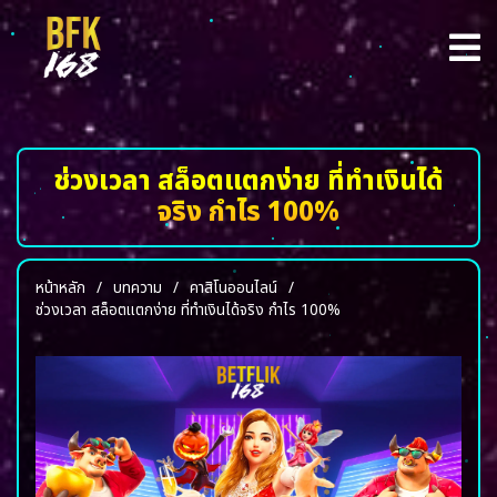
ช่วงเวลา สล็อตแตกง่าย ที่ทำเงินได้
จริง กำไร 100%
หน้าหลัก
/
บทความ
/
คาสิโนออนไลน์
/
ช่วงเวลา สล็อตแตกง่าย ที่ทำเงินได้จริง กำไร 100%