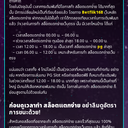
ต่างหาก
โดยในปัจจุบันนี้ เวลาการเดิมพันที่มีโอกาสทำ
สล็อตแตกง่าย
ได้มากที่สุด
นั้น มีการเปลี่ยนใหม่เป็นที่เรียบร้อยแล้ว โดยทาง
Betflik168
เว็บหลัก
สล็อตแตกง่าย ฝากถอนไม่มีขั้นต่ำ
เราได้ทดลองเทียบเวลาในการเดิมพันมา
แล้ว ว่าเวลาในการทำ
สล็อตแตกง่ายเว็บตรง
นั้น มีเวลาไหนบ้าง ได้แก่
– เวลา
สล็อตแตกง่าย
00.00 น. – 06.00 น.
– ช่วงเวลา
สล็อตแตกง่าย ทุนน้อย ล่าสุด
18.00 น. – 00.00 น.
– เวลา 12.00 น. – 18.00 น. เป็นเวลาที่
สล็อตแตกง่าย
pg
ล่าสุด
–
เวลา 06.00 น. – 12.00 น. เหมาะสำหรับการทำ สล็อตแตกง่ายเว็บ
ตรง
แน่นอนว่า เวลาทั้ง 4 ไทม์ไลน์นี้ เป็นช่วงเวลาที่เหมาะกับเกมที่ต่างกัน อย่าง
เช่น หากต้องการเล่นเกม PG Slot หรือค่ายสล็อตพีจี ก็เหมาะที่จะเดิมพัน
ในช่วงเวลาตั้งแต่ 12.00 – 18.00 น. มากที่สุด เพราะค่ายเกมนี้เป็นค่ายที่
ใหญ่ มีเกมให้เลือกหลายพันเกม ดังนั้น โอกาสในการทำ
สล็อตแตกง่าย
ก็
ย่อมสูงตามไปด้วยเช่นกัน
ก่อนดูเวลาทำ สล็อตแตกง่าย
อย่าลืมดูอัตรา
การชนะด้วย!
สำหรับคอสล็อตที่อยากจะทำ
สล็อตแตกง่าย
และเร็วที่สุดแบบ 100%
นอกเหนือจากการดูเวลาในการทำ
สล็อตแตกง่ายเว็บตรง
แล้ว สิ่งที่ห้าม