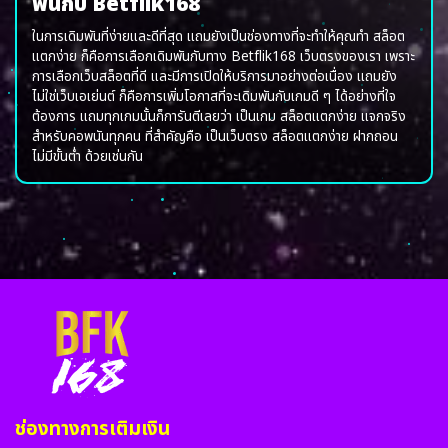
พันกับ Betflik168
ในการเดิมพันที่ง่ายและดีที่สุด แถมยังเป็นช่องทางที่จะทำให้คุณทำ
สล็อต
แตกง่าย
ก็คือการเลือกเดิมพันกับทาง
Betflik168
เว็บตรงของเรา เพราะ
การเลือกเว็บสล็อตที่ดี และมีการเปิดให้บริการมาอย่างต่อเนื่อง แถมยัง
ไม่ใช่เว็บเอเย่นต์ ก็คือการเพิ่มโอกาสที่จะเดิมพันกับเกมดี ๆ ได้อย่างที่ใจ
ต้องการ แถมทุกเกมนั้นก็การันตีเลยว่า เป็นเกม
สล็อตแตกง่าย แจกจริง
สำหรับคอพนันทุกคน ที่สำคัญคือ เป็นเว็บตรง
สล็อตแตกง่าย ฝากถอน
ไม่มีขั้นต่ำ
ด้วยเช่นกัน
ช่องทางการเติมเงิน