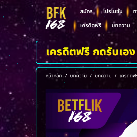
สมัคร
โปรโมชั่น
ท
เครดิตฟรี
บทความ
เครดิตฟรี กดรับเอง
หน้าหลัก
/
บทความ
/
บทความ
/
เครดิตฟร