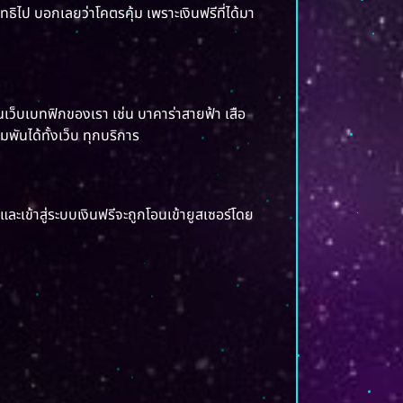
ทธิไป บอกเลยว่าโคตรคุ้ม เพราะเงินฟรีที่ได้มา
นเว็บเบทฟิกของเรา เช่น บาคาร่าสายฟ้า เสือ
พันได้ทั้งเว็บ ทุกบริการ
และเข้าสู่ระบบเงินฟรีจะถูกโอนเข้ายูสเซอร์โดย