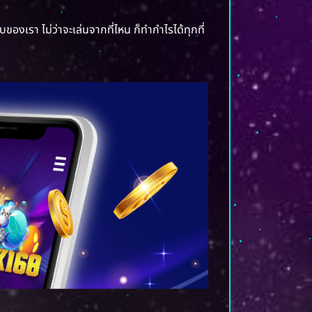
บของเรา ไม่ว่าจะเล่นจากที่ไหน ก็ทำกำไรได้ทุกที่
น