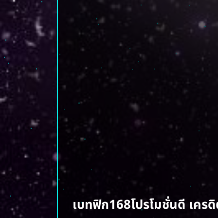
เบทฟิก168โปรโมชั่นดี เครดิต