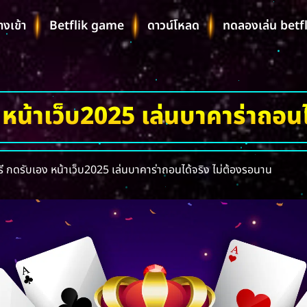
างเข้า
Betflik game
ดาวน์โหลด
ทดลองเล่น betfl
 หน้าเว็บ2025 เล่นบาคาร่าถอนไ
ี กดรับเอง หน้าเว็บ2025 เล่นบาคาร่าถอนได้จริง ไม่ต้องรอนาน