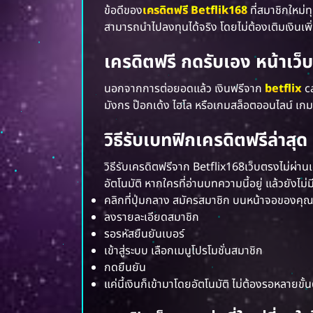
ข้อดีของ
เครดิตฟรี
Betflik168
ที่สมาชิกใหม่
สามารถนำไปลงทุนได้จริง โดยไม่ต้องเติมเงินเพ
เครดิตฟรี กดรับเอง หน้าเว็
นอกจากการต่อยอดแล้ว เงินฟรีจาก
betflix
c
มังกร ป๊อกเด้ง ไฮโล หรือเกมสล็อตออนไลน์ เกมยิ
วิธีรับเบทฟิกเครดิตฟรีล่าสุด
วิธีรับเครดิตฟรีจาก
Betflix168เว็บตรงไม่ผ่าน
อัตโนมัติ หากใครที่อ่านบทความนี้อยู่ แล้วยังไ
คลิกที่ปุ่มกลาง สมัครสมาชิก บนหน้าจอของคุ
ลงรายละเอียดสมาชิก
รอรหัสยืนยันเบอร์
เข้าสู่ระบบ เลือกเมนูโปรโมชั่นสมาชิก
กดยืนยัน
แค่นี้เงินก็เข้ามาโดยอัตโนมัติ ไม่ต้องรอหลายขั