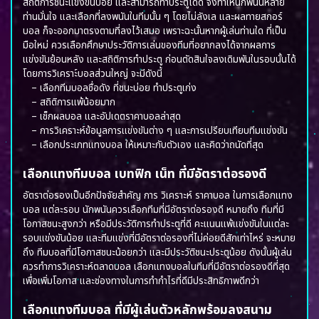
สถิติการชนะแข่งขันบ่อย และสามารถทำประตูได้ดี จึงทำให้นักพนันหลาย
ท่านมั่นใจ และเลือกที่ลงพนันในทีมนั้น ๆ โดยไม่ลังเล และผลทายสกอร์
บอล ก็จะออกมาตรงตามที่ลงไว้เสมอ เพราะฉะนั้นหากผู้เล่นท่านใด ที่เป็น
มือใหม่ ควรเลือกศึกษาประวัติการเล่นของทีมที่อยากลงได้จากผลการ
แข่งขันย้อนหลัง และสถิติการทำประตู ก่อนตัดสินใจลงเดิมพันในรอบนั้นได้
โดยการวิเคราะ์บอลส่วนใหญ่ จะมีดังนี้
– เลือกทีมบอลชื่อดัง ที่ชนะบ่อย ทำประตูเก่ง
– สถิติการแพ้น้อยมาก
– เช็กผลบอล และอัปเดตราคาบอลล่าสุด
– การวิเคราะห์ข้อมูลการแข่งขันต่าง ๆ และการเปรียบเทียบทีมแข่งขัน
– เลือกประเภทแทงบอล ให้เหมาะกับตัวเอง และคิดว่าถนัดที่สุด
เลือกแทงทีมบอล เบทฟิก เน็ท ที่มีอัตราต่อรองดี
อัตราต่อรองเป็นอีกปัจจัยสำคัญ การ
วิเคราะห์ ราคาบอล
ในการเลือกแทง
บอล แต่ละรอบ นักพนันควรเลือกทีมที่มีอัตราต่อรองดี หมายถึง ทีมที่มี
โอกาสชนะสูงกว่า หรือมีประวัติการทำประตูที่ดี คะแนนแพ้แข่งขันในแต่ละ
รอบแข่งขันน้อย และทีมแข่งที่มีอัตราต่อรองที่ไม่ค่อยดีสักเท่าไหร่ จะหมาย
ถึง ทีมบอลที่มีโอกาสชนะน้อยกว่า และมีประวัติชนะประตูน้อย ดังนั้นผู้เล่น
ควรทำการวิเคราะห์ตลาดบอล เลือกแทงบอลในทีมที่มีอัตราต่อรองดีที่สุด
เพื่อเพิ่มโอกาส และช่องทางในการทำกำไรที่ดีมีประสิทธิภาพดีกว่า
เลือกแทงทีมบอล ที่มีผู้เล่นตัวหลักพร้อมลงสนาม