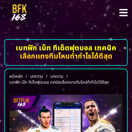
เบทฟิก เน็ท ทีเด็ดฟุตบอล เทคนิค
เลือกแทงทีมไหนทำกำไรได้ดีสุด
หน้าหลัก
/
บทความ
/
บทความ
/
เบทฟิก เน็ท ทีเด็ดฟุตบอล เทคนิคเลือกแทงทีมไหนทำกำไรได้ดีสุด