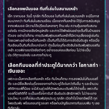
เลือกลงพนันบอล ทีมที่เล่นในสนามเหย้า
เช็ก
ราคาบอล วันนี้ ทุกลีก ทีเด็ดบอล
ในทีมที่เล่นในสนามเหย้า จะมีโอกาส
ชนะมากกว่า ทีมที่เล่นในสนามเยือน เนื่องจากทีมเหย้าจะได้รับการสนับสนุน
จากแฟนบอล มีความได้เปรียบในหลายๆ ด้าน เช่น ความคุ้นเคยกับสนาม
แข่งขัน การมีกองเชียร์หนุนหลัง และการได้พักผ่อนอย่างเต็มที่ในบ้านของ
ตัวเอง อย่างไรก็ตาม การเดิมพันฟุตบอลทีมเหย้าก็มีความเสี่ยงอยู่เช่นกัน
โดยเฉพาะอย่างยิ่งเมื่อทีมเหย้า เป็นทีมที่ไม่ได้รับการจัดอันดับสูง หรือเมื่อ
ทีมเยือนเป็นทีมที่แข็งแกร่งกว่า ดังนั้นก่อนที่จะตัดสินใจเดิมพันฟุตบอลทีม
เหย้า ควรพิจารณาปัจจัยต่างๆ อย่างรอบคอบเสียก่อน ไม่ว่าจะเป็น
ประวัติการแข่งขัน และการทำประตู
เลือกทีมบอลที่ทำประตูได้มากกว่า โอกาสทำ
เงินเยอะ
เพราะฉะนั้นหากเลือกทีมเหย้า หรือ ทีมไหนก็ตาม การลงพนันในทีมบอลที่
ดัง และมีชื่อเสียงในเรื่องของการทำประตูได้เด่นกว่าทีมอื่น ๆ และจำนวน
สถิติการแพ้ก็น้อย จะมีส่วนช่วยให้นักพนันชนะเดิมพันได้ง่ายขึ้น เพราะทีม
บอลที่มีสถิติที่ดี จะเป็นเครื่องการันตี ยืนยันประสิทธิภาพว่า ไม่ว่าจะแทง
รอบไหน ๆ เราก็จะชนะเดิมพันทุกประตู ทุกลีก เปิดกำไรโกยทรัพย์ได้ ทุก
โพยเดิมพัน พร้อมถอนทรูวอเลท หรือผ่านบัญชีธนาคารกันแบบฟิน ๆ เลย
ทีเดียวล่ะ