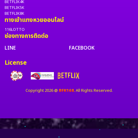
BETFLIK4K
BETFLIK5K
BETFLIK8K
ทางเข้าแทงหวยออนไลน์
116LOTTO
ช่องทางการติดต่อ
LINE
FACEBOOK
License
Copyright 2026 @
BFK168
. All Rights Reserved.