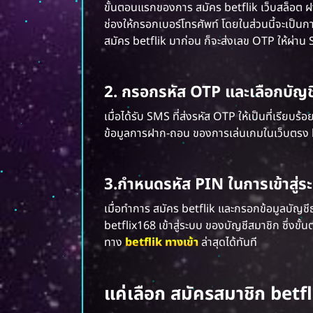
ขั้นตอนแรกของการ สมัคร betflik
เว็บสล็อต
ช่องให้กรอกเบอร์โทรศัพท์ โดยในส่วนนี้จะเป็น
สมัคร betflik มาก่อน ก็จะส่งเลข OTP ให้ผ่าน
2. กรอกรหัส OTP และเลือกบัญ
เมื่อได้รับ SMS ที่ส่งรหัส OTP ให้เป็นที่เรียบร
ข้อมูลการฝาก-ถอน ของการเล่นเกมในเว็บตรง bet
3.กำหนดรหัส PIN ในการเข้าสู่
เมื่อทำการ สมัคร betflik และกรอกข้อมูลบัญชี
betflix168 เข้าสู่ระบบ ของบัญชีสมาชิก ซึ่งขั้
ทาง
betflik ทางเข้า
ล่าสุดได้ทันที
แค่เลือก สมัครสมาชิก betfl