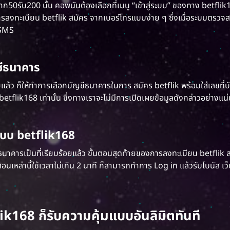
 ฝาก50รับ200
นั้น คอพนันต้องเลือกที่เมนู “เข้าสู่ระบบ” ของทาง betflik
การลงทะเบียน betflik สมัคร จากเบอร์โทรแบบง่าย ๆ ซึ่งเมื่อระบบตรวจ
 SMS
ชีธนาคาร
้อยแล้ว ก็ให้ทำการเลือกบัญชีธนาคารในการ สมัคร betflik พร้อมใส่เลขที่บัญ
flik168 เท่านั้น ซึ่งทางเราจะไม่มีการเปิดเผยข้อมูลดังกล่าวอย่างแน
ระบบ betflik168
ธนาคารเป็นที่เรียบร้อยแล้ว ขั้นตอนสุดท้ายของการลงทะเบียน betflik
นตอนเหล่านี้ใช้เวลาไม่เกิน 2 นาที ก็สามารถทำการ Log in แล้วรับโบนัส
เว
ik168 ก็รับความคุ้มแบบอันลิมิตทันที