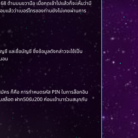
168 ด้านบนขวามือ เมื่อกดเข้าไปแล้วก็จะเห็นว่ามี
สอบแล้วว่าเบอร์โทรของท่านยังไม่เคยผ่านการ
ชี และชื่อบัญชี ซึ่งข้อมูลดังกล่าวจะใช้เป็น
่นอน
 สมัคร ก็คือ การกำหนดรหัส PIN ในการล็อกอิน
็บสล็อต ฝาก50รับ200
ก่อนเข้ามาร่วมสนุกกับ