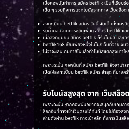
เมื่อคอพนันทำการ สมัคร betflik เป็นที่เรียบร้
เด็ด ๆ รวมถึงการแจกโบนัสจากทาง
เว็บสล็อต
ลงทะเบียน betflik สมัคร วันนี้ จัดเต็มทั้งเคร
รับค่าคอมจากการชวนเพื่อน สมัคร betflik และมา
เมื่อลงทะเบียน สมัคร betflik ก็รับโบนัส และเ
betflik168 เป็นเพียงหนึ่งในไม่กี่เว็บที่จ่ายเงินจ
ไม่ว่าจะเล่นเกมคาสิโนแล้วทำโบนัสแตกสูงเท่าไห
เพราะฉะนั้น คอพนันที่ สมัคร betflik จึงสามาร
เปิดให้ลงทะเบียน betflik สมัคร ล่าสุด ที่บางค
รับโบนัสสูงสุด จาก เว็บสล็
เพราะฉะนั้น หากคอพนันอยากจะสนุกกับเกมการ
ล็อกอินที่ทางเข้าเว็บตรงได้ทันที โดยไม่ต้องล
ค่ายดังผ่าน betflik ทางเข้าหลัก ทั้งการปั่นสล็อ