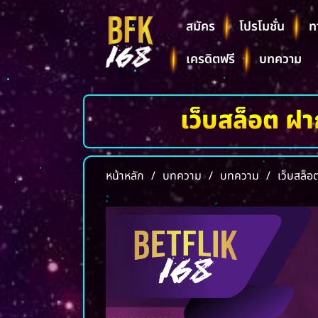
สมัคร
โปรโมชั่น
ท
เครดิตฟรี
บทความ
เว็บสล็อต ฝา
หน้าหลัก
/
บทความ
/
บทความ
/
เว็บสล็อ