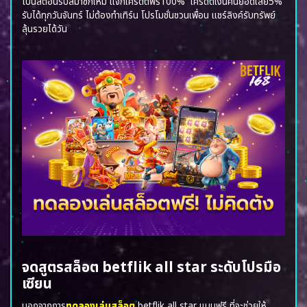
โบนัสต้อนรับสมาชิกใหม่ แจกเครดิตฟรี100% เครดิตเงินคืนยอดเสีย5%
รับได้ทุกวันจันทร์ ไม่ต้องทำเทิร์น โปรโมชั่นชวนเพื่อน แชร์ลิงค์รับทรัพย์
ลุ้นรวยได้วัน
จดสูตรสล็อต betflik all star ระดับโปรมือ
เซียน
นอกจากการ
ทดลองเล่นสล็อต
betflik all star
แบบฟรี ที่จะช่วยให้