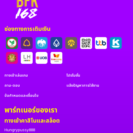
ช่องทางการเติมเงิน
ทางเข้าเล่นเกม
โปรโมชั่น
ถาม-ตอบ
แจ้งปัญหาการใช้งาน
ข้อกำหนดและเงื่อนไข
พาร์ทเนอร์ของเรา
ทางเข้าคาสิโนและสล็อต
Hungrypussy888