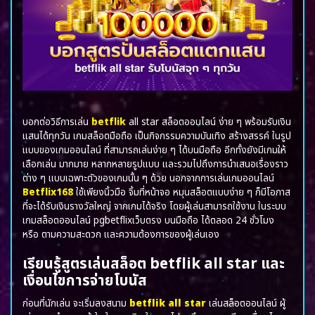
บอกต่อวิธีการเล่น
betflik
all star
สล็อตออนไลน์ ง่าย ๆ พร้อมรับเงิน
แสนได้ทุกวัน เกมสล็อตมือถือ เป็นกิจกรรมความบันเทิง สร้างสรรค์ ในรูป
แบบของเกมออนไลน์ ที่สามารถเล่นง่าย ๆ ได้บนมือถือ อีกทั้ง
ยังมีเกมให้
เลือกเล่น มากมาย หลากหลายรูปแบบ และรวมไปถึงการนำเสนอเรื่องราว
ต่าง ๆ แบบเฉพาะตัวของเกมนั้น ๆ ด้วย นอกจากการเล่นเกมออนไลน์
Betflix168
ใช้เพียงนิ้วมือ จิ้มที่หน้าจอ หมุนสล็อตแบบง่าย ๆ ก็มีโอกาส
ที่จะได้รับเงินรางวัลใหญ่ จากเกมได้จริง โดยผู้เล่นสามารถใช้งาน ในระบบ
เกมสล็อตออนไลน์
pgbetflixเว็บตรง
บนมือถือ ได้ตลอด 24 ชั่วโมง
หรือ ตามความสะดวก และความต้องการของผู้เล่นเอง
เรียนรู้สูตรเล่นสล็อต betflik all star และ
เงื่อนไขการจ่ายโบนัส
ก่อนที่นักเล่น จะเริ่มลงสนาม
betflik all star
เล่นสล็อตออนไลน์ ผู้