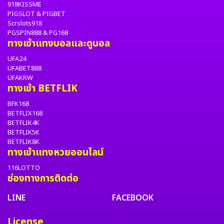
918KISSME
PIGSLOT
&
PIGBET
Scrslots918
PGSPIN888
&
PG168
ทางเข้าแทงบอลและดูบอล
UFA24
UFABET888
UFAKRW
ทางเข้า BETFLIK
BFK168
BETFLIX168
BETFLIK4K
BETFLIK5K
BETFLIK8K
ทางเข้าแทงหวยออนไลน์
116LOTTO
ช่องทางการติดต่อ
LINE
FACEBOOK
License