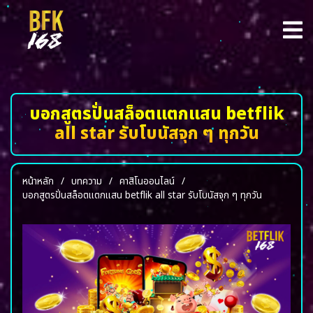
บอกสูตรปั่นสล็อตแตกแสน betflik
all star รับโบนัสจุก ๆ ทุกวัน
หน้าหลัก
/
บทความ
/
คาสิโนออนไลน์
/
บอกสูตรปั่นสล็อตแตกแสน betflik all star รับโบนัสจุก ๆ ทุกวัน