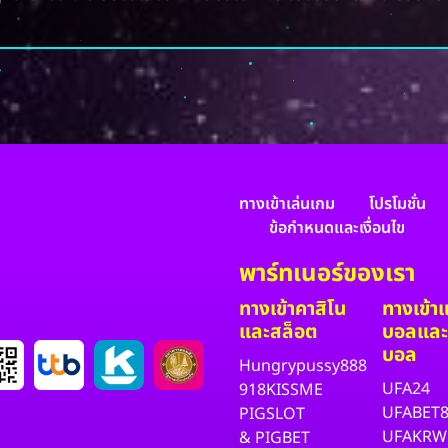
ทางเข้าเล่นเกม
โปรโมชั่น
ข้อกำหนดและเงื่อนไข
พาร์ทเนอร์ของเรา
ทางเข้าคาสิโน
ทางเข้า
และสล็อต
บอลและ
บอล
Hungrypussy888
UFA24
918KISSME
UFABET8
PIGSLOT
UFAKRW
&
PIGBET