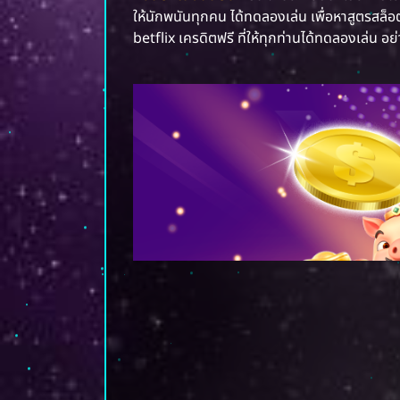
ให้นักพนันทุกคน ได้ทดลองเล่น เพื่อหาสูตรสล็อต
betflix เครดิตฟรี
ที่ให้ทุกท่านได้ทดลองเล่น อ