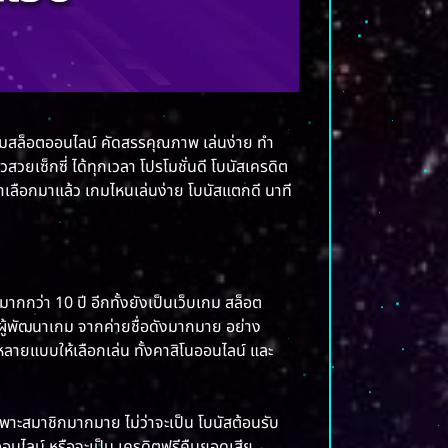
กมสล็อตออนไลน์ คัดสรรคุณภาพ เล่นง่าย ทำ
วยเซ็กซี่ ได้ทุกเวลา โปรโมชั่นดี โบนัสเครดิต
าเลือกมาแล้ว เกมไหนเล่นง่าย โบนัสแตกดี นาที
ากกว่า 10 ปี อีกทั้งยังเป็นเว็บเกม สล็อต
ยผู้พัฒนาเกม จากค่ายชื่อดังมากมาย อย่าง
ลายแบบให้เลือกเล่น ทั้งคาสิโนออนไลน์ และ
้เฉพาะสมาชิกมากมาย ไม่ว่าจะเป็น โบนัสต้อนรับ
ตออนไลน์ หรือจะเป็น เครดิตฟรีคืนยอดเสีย