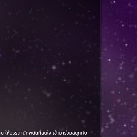
ย ให้บรรดานักพนันที่สนใจ เข้ามาร่วมสนุกกับ