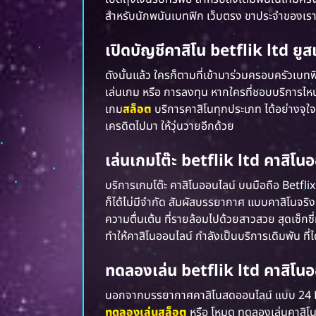
สำหรับนักพนันเบทฟิก เว็บตรง ขาประจำของเรา 
เปิดบัญชีคาสิโน betflik ltd ยูส
ดังนั้นแล้ว ใครก็ตามที่เข้ามาร่วมครอบครัวเบท
เล่นเกม หรือ การลงทุน หากใครที่ชอบบริการไหน
เกม
สล็อต
บริการคาสิโนทุกประเภท ได้อย่างจุใจ 
เครดิตไปมา ให้วุ่นวายอีกด้วย
เล่นเกมโต๊ะ betflik ltd คาสิโน
บริการเกมโต๊ะ คาสิโนออนไลน์ บนมือถือ
Betflix
ก็ได้ไม่มีจำกัด สัมผัสบรรยากาศ แบบคาสิโนจริง
ความตื่นเต้น ที่รายล้อมไปด้วยสาวสวย สุดเซ็กซี
ทำให้คาสิโนออนไลน์ กำลังเป็นบริการเดิมพัน ท
ทดลองเล่น betflik ltd คาสิโนอ
นอกจากบรรยากาศคาสิโนสดออนไลน์ แบบ
24
ทดลองเล่นสล็อต
หรือ โหมด ทดลองเล่นคาสิโน ท