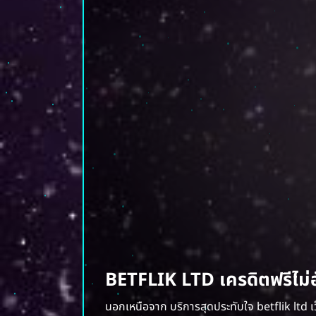
BETFLIK LTD เครดิตฟรีไม่อั
นอกเหนือจาก บริการสุดประทับใจ
betflik ltd
เ