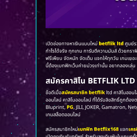
เปิดช่องทางหาเงินแบบใหม่
betflik ltd
ศูนย์
กำไรได้จริง ทุกเกม การันตีความมันส์ ด้วยกราฟิ
ฟรีเพียบ จัดหนัก จัดเต็ม แจกให้ทุกวัน เกมเย
นี้ต้องเบทฟิกเว็บค่ายม่วงเท่านั้น อยากลองเล่
สมัครคาสิโน BETFLIK LTD ยู
ข้อดีเมื่อ
สมัครสมาชิก
betflik
ltd
คาสิโนออนไล
ออนไลน์ คาสิโนออนไลน์ ที่ได้รับลิขสิทธิ์ถูก
Bluprint,
PG
, JILI, JOKER, Gamatron, Netg
เกมสล็อตออนไลน์
สมัครสมาชิกใหม่
เบทฟิก
Betflix168
แจก
เคร
เปิดถุงเงินรับทรัพย์ สำหรับลงเดิมพันในเกมครั้