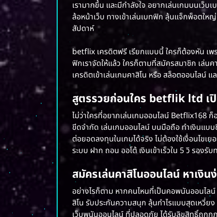
เรามากขึ้น และมีกำลังใจ อยากเล่นเกมบนเว็บเบท
ล้อหน้าเว็บ ทางเข้าเล่นเบทฟิก ลุ้นแจ็กพ็อตใหญ
สัปดาห์
betflix เครดิตฟรี
เรียกแบบนี้ ใครก็ต้องหัน เ
ฟิกเราจัดให้แล้ว ใครก็ตามที่สมัครสมาชิก เล่นคา
เครดิตเข้าเล่นเกมคาสิโน หรือ สล็อตออนไลน์ และบ
สูตรรวยก่อนใคร betflik ltd เปิ
ไม่ว่าใครที่อยากเล่นเกมออนไลน์ Betflix168
ก็
ขีดจำกัด เล่นเกมออนไลน์ บนมือถือ ทำเงินแบบชิล 
ต่อยอดลงทุนในเกมได้จริง ไม่ต้องใช้เงื่อนไขเย
ระบบ ฝาก ถอน ออโต้ เงินเข้าเร็วใน 5 วิ รองร
สมัครเล่นคาสิโนออนไลน์ หาเงินง่
อย่างไรก็ตาม หากคนไหนที่เป็นคอพนันออนไลน
สิโน รับประกันความสนุก ลุ้นกำไรแบบสุดเหวี่ยง 
เว็บพนันออนไลน์ ที่ปลอดภัย ได้รับลิขสิทธิ์ถูก