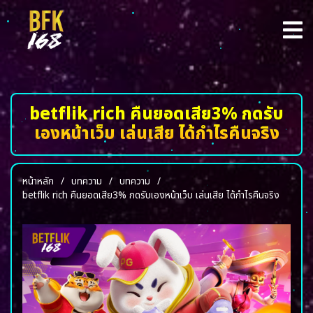
betflik rich คืนยอดเสีย3% กดรับ
เองหน้าเว็บ เล่นเสีย ได้กำไรคืนจริง
หน้าหลัก
/
บทความ
/
บทความ
/
betflik rich คืนยอดเสีย3% กดรับเองหน้าเว็บ เล่นเสีย ได้กำไรคืนจริง