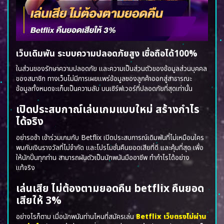
เว็บเดิมพัน ระบบความปลอดภัยสูง เชื่อถือได้100%
ในส่วนของรักษาความปลอดภัย และความเป็นส่วนตัวของข้อมูลส่วนบุคคล
ของสมาชิก ทางเว็บไม่มีการเผยแพร่ข้อมูลของลูกค้าออกสู่สาธารณะ
ข้อมูลทั้งหมดจะเก็บเป็นความลับ บนเซิร์ฟเวอร์ที่ปลอดภัยที่สุดเท่านั้น
เปิดประสบกาณ์เล่นเกมแบบใหม่ สร้างกำไร
ได้จริง
อย่ารอช้า เข้าร่วมเกมกับ Betflix เปิดประสบการณ์เดิมพันที่ไม่เหมือนใคร
พบกับเงินรางวัลที่ไม่จำกัด และโปรโมชั่นคืนยอดเสียที่ดี และคุ้มที่สุด เพื่อ
ให้นักปั่นทุกท่าน สามารถผันตัวเป็นนักพนันมืออาชีพ ทำกำไรได้อย่าง
แท้จริง
เล่นเสีย ไม่ต้องตามยอดคืน betflix คืนยอด
เสียให้ 3%
อย่างไรก็ตาม เมื่อนักพนันท่านไหนที่สมัครเล่น
Betflix เว็บตรงไม่ผ่าน