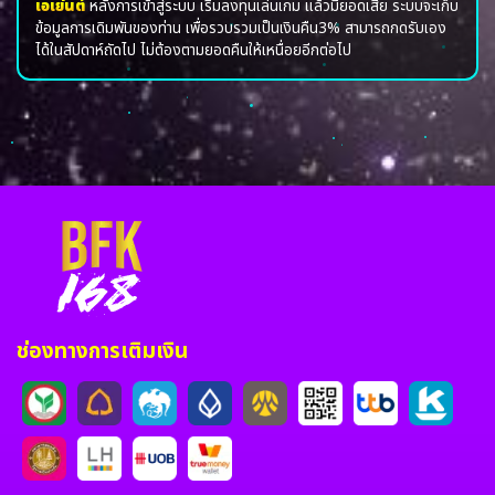
เอเย่นต์
หลังการเข้าสู่ระบบ เริ่มลงทุนเล่นเกม แล้วมียอดเสีย ระบบจะเก็บ
ข้อมูลการเดิมพันของท่าน เพื่อรวบรวมเป็นเงินคืน3% สามารถกดรับเอง
ได้ในสัปดาห์ถัดไป ไม่ต้องตามยอดคืนให้เหนื่อยอีกต่อไป
ช่องทางการเติมเงิน