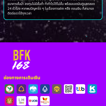
ธนาคารชั้นนำ ลงทุนไม่มีขั้นต่ำ ทำกำไรได้ไม่อั้น พร้อมแอดมินดูแลตลอด
24 ชั่วโมง หากพบปัญหาใด ๆ ในเรื่องการฝาก หรือ ถอนเงิน ก็สามารถ
ติดต่อเราได้ทุกเวลา
ช่องทางการเติมเงิน