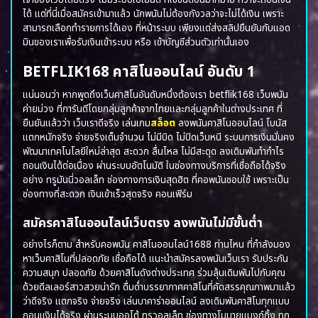
ได้ แต่ที่นี่เมื่อสมัครเข้ามาแล้ว นักพนันไม่ต้องกังวลว่าจะไม่ได้เงิน เพราะ
สามารถเลือกทำรายการได้เอง ที่หน้าระบบ เพียงแต่ส่งสลิปยืนยันกับแอด
มินของเราเพื่อรับเงินเข้าระบบ หรือ เข้าบัญชีส่วนตัวเท่านั้นเอง
BETFLIK168 คาสิโนออนไลน์ อันดับ 1
แน่นอนว่า หากพูดถึงเว็บคาสิโนอันดับหนึ่งต้องเรา
betflik168
เว็บพนัน
ค่ายม่วง ที่การันตีโดยกลุ่มลูกค้าจากไทยและกลุ่มลูกค้าในต่างประเทศ ที่
ยืนยันแล้วว่า เว็บเราดีจริง เล่นเกม
สล็อต
ลงพนันคาสิโนออนไลน์ โบนัส
แตกหนักจริง จ่ายจริงเต็มจำนวน ไม่มีบิด ไม่ปิดเว็บหนี ระบบการเงินมั่นคง
พัฒนาเทคโนโลยีใหม่ล่าสุด สะดวก ลื่นไหล ไม่มีสะดุด ลงเดิมพันทำกำไร
ถอนเงินได้ต่อเนื่อง ผ่านระบบอัตโนมัติ ในช่องทางบริการที่เชื่อถือได้จริง
อย่าง ทรูมันนี่วอลเล็ท ช่องทางการเงินสุดฮิต ที่คอพนันชอบใช้ เพราะเป็น
ช่องทางที่สะดวก เงินเข้าเร็วสุดจริง คอนเฟิร์ม
สมัครคาสิโนออนไลน์เว็บตรง ลงพนันไม่มีขั้นต่ำ
อย่างไรก็ตาม สำหรับคอพนัน
คาสิโนออนไลน์1688
ท่านไหน ที่กำลังมอง
หาเว็บคาสิโนที่ปลอดภัย เชื่อถือได้ แนะนำสมัครลงพนันเว็บเรา รับประกัน
ความสนุก ปลอดภัย ด้วยคาสิโนดังต่างประเทศ ร่วมลุ้นเดิมพันไปกับคุณ
ด้วยดีลเลอร์สาวสวยน่ารัก ดื่มด่ำบรรยากาศคาสิโนที่คัดสรรคุณภาพมาแล้ว
ว่าดีจริง แตกจริง จ่ายจริง เล่นบาคาร่าออนไลน์ ลงเดิมพันคาสิโนทุกแบบ
ถอนเเงินได้จริง ผ่านระบบออโต้ ทรูวอลเล็ท ช่องทางโมบายแบงก์กิ้ง ทุก