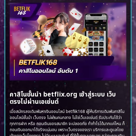
คาสิโนชั้นนำ betflix.org เข้าสู่ระบบ เว็บ
ตรงไม่ผ่านเอเย่นต์
เมื่อสมัครลงเดิมพันหาเงินออนไลน์
betflik168
ผู้ให้บริการเดิมพันคาสิโน
ออนไลน์ชั้นนำ เว็บตรง ไม่ผ่านคนกลาง ไม่ใช่เว็บเอเย่นต์ รับประกันได้ว่า
ทุกการฝาก หรือ ถอนเงินของสมาชิก จะปลอดภัย ทำกำไรได้มากแค่ไหน ก็
ถอนเงินออกมาได้จริงแน่นอน เพราะเว็บตรงของเรา บริการและดูแลโดย
เจ้าของเว็บโดยตรง ไม่มีระบบเอเย่นต์ ที่ใช้ขั้นตอนมากมาย กว่าจะถอนเงิน